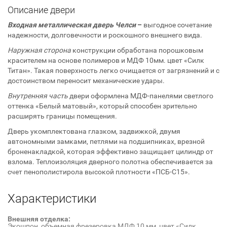
Описание двери
Входная металлическая дверь Челси
–
выгодное сочетание
надежности, долговечности и роскошного внешнего вида.
Наружная сторона
конструкции обработана порошковым
красителем на основе полимеров и МДФ 10мм. цвет «Силк
Титан». Такая поверхность легко очищается от загрязнений и с
достоинством переносит механические удары.
Внутренняя часть
двери оформлена МДФ-панелями светлого
оттенка «Белый матовый», который способен зрительно
расширять границы помещения.
Дверь укомплектована глазком, задвижкой, двумя
автономными замками, петлями на подшипниках, врезной
броненакладкой, которая эффективно защищает цилиндр от
взлома. Теплоизоляция дверного полотна обеспечивается за
счет пенополистирола высокой плотности «ПСБ-С15».
Характеристики
Внешняя отделка:
Экошпон, объемная фрезеровка МДФ 10 мм, цвет «Силк