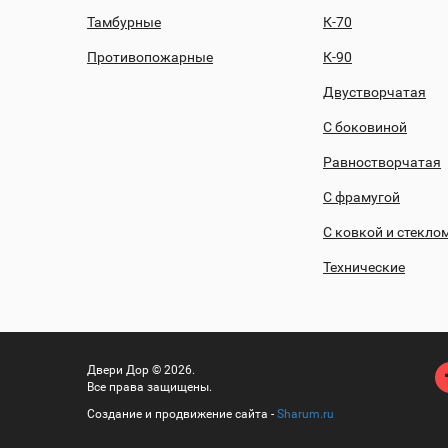
Тамбурные
К-70
Противопожарные
К-90
Двустворчатая
С боковиной
Равностворчатая
С фрамугой
С ковкой и стекло
Технические
Двери Дор © 2026.
Все права защищены.
Создание и продвижение сайта -
Sharum.ru