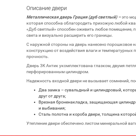
Описание двери
Металлическая дверь Грация (дуб светлый) –
это мо
которая способна облагородить прихожую любой ква
«Дуб светлый» способен оживить любое помещение, п
света и визуально расширить его границы.
С наружной стороны на дверь нанесено порошковое 
конструкцию от воздействия влаги и температурных п
прочность.
Дверь 3К Антик укомплектована глазком, двумя петл
перфорированным цилиндром.
Надежность входной двери не вызывает сомнений, по
Два замка – сувальдный и цилиндровый, кото
друг от друга;
Врезная броненакладка, защищающая цилиндр
и выбивания;
Сталь полотна и короба двери, толщина которой
Утепление двери обеспечено листом минеральной ват