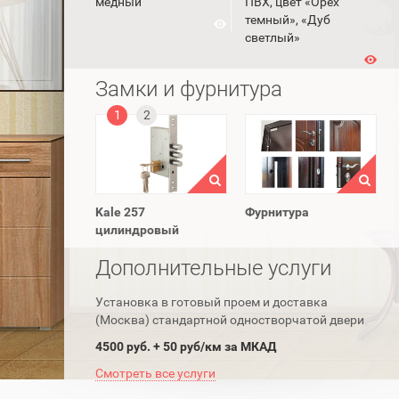
медный
ПВХ, цвет «Орех
темный», «Дуб
светлый»
Замки и фурнитура
1
2
Kale 257
Фурнитура
цилиндровый
Дополнительные услуги
Установка в готовый проем и доставка
(Москва) стандартной одностворчатой двери
4500 руб. + 50 руб/км за МКАД
Смотреть все услуги