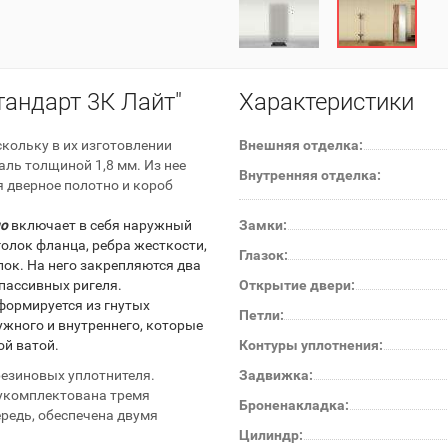
тандарт 3К Лайт"
Характеристики
кольку в их изготовлении
Внешняя отделка:
аль толщиной 1,8 мм. Из нее
Внутренняя отделка:
я дверное полотно и короб
но
включает в себя наружный
Замки:
уголок фланца, ребра жесткости,
Глазок:
ок. На него закрепляются два
пассивных ригеля.
Открытие двери:
формируется из гнутых
Петли:
ужного и внутреннего, которые
й ватой.
Контуры уплотнения:
 резиновых уплотнителя.
Задвижка:
 укомплектована тремя
Броненакладка:
редь, обеспечена двумя
Цилиндр: