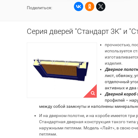
Поделиться:
Серия дверей "Стандарт 3К" и "С
прочностью, пос
используется ст
изготавливаетс
изделия.
Дверное полот
лист, обвязку, 
отделочный угол
активных и два 
Дверной короб
профилей – нар
между собой замкнуты и наполнены минерально
И на дверном полотне, и на коробе имеется три
Стандартная дверная конструкция такого типа
наружными петлями. Модель «Лайт», в свою оче
петлями.