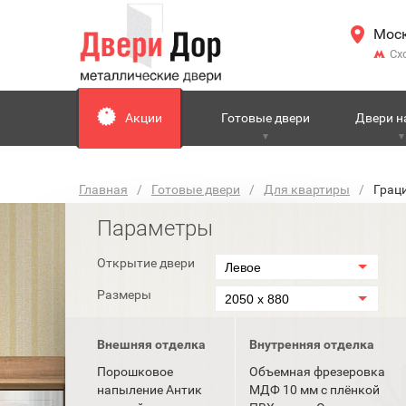
Моск
Сх
Акции
Готовые двери
Двери н
Главная
Готовые двери
Для квартиры
Граци
Параметры
Открытие двери
Левое
Размеры
2050 x 880
Внешняя отделка
Внутренняя отделка
Порошковое
Объемная фрезеровка
напыление Антик
МДФ 10 мм с плёнкой